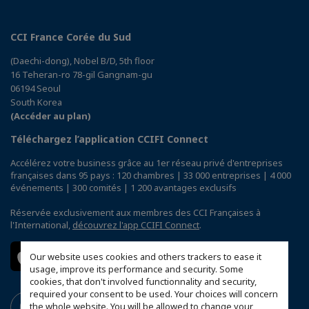
CCI France Corée du Sud
(Daechi-dong), Nobel B/D, 5th floor
16 Teheran-ro 78-gil Gangnam-gu
06194 Seoul
South Korea
(Accéder au plan)
Téléchargez l’application CCIFI Connect
Accélérez votre business grâce au 1er réseau privé d'entreprises
françaises dans 95 pays : 120 chambres | 33 000 entreprises | 4 000
événements | 300 comités | 1 200 avantages exclusifs
Réservée exclusivement aux membres des CCI Françaises à
l'International,
découvrez l'app CCIFI Connect
.
Our website uses cookies and others trackers to ease it
usage, improve its performance and security. Some
cookies, that don't involved functionnality and security,
required your consent to be used. Your choices will concern
the whole website. You will be allowed to change your